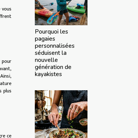
e vous
ffrent
Pourquoi les
pagaies
personnalisées
séduisent la
nouvelle
r
pour
génération de
avant,
kayakistes
Ainsi,
rature
s plus
gre ce