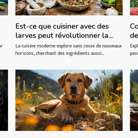
Est-ce que cuisiner avec des
Co
larves peut révolutionner la
de
gastronomie ?
en
or
La cuisine moderne explore sans cesse de nouveaux
Exp
horizons, cherchant des ingrédients aussi...
peu