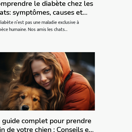
mprendre le diabète chez les
ats: symptômes, causes et
stion de l'alimentation
diabète n’est pas une maladie exclusive à
spèce humaine. Nos amis les chats...
 guide complet pour prendre
in de votre chien : Conseils et