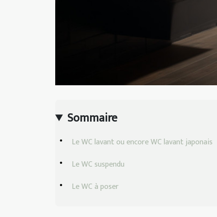
Sommaire
Le WC lavant ou encore WC lavant japonais
Le WC suspendu
Le WC à poser