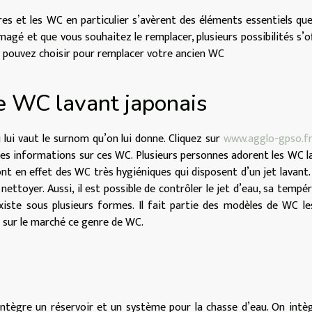
es et les WC en particulier s’avèrent des éléments essentiels qu
magé et que vous souhaitez le remplacer, plusieurs possibilités s’o
 pouvez choisir pour remplacer votre ancien WC
e WC lavant japonais
 lui vaut le surnom qu’on lui donne. Cliquez sur
www.agglo-gpso.f
es informations sur ces WC. Plusieurs personnes adorent les WC l
ont en effet des WC très hygiéniques qui disposent d’un jet lavant. 
ttoyer. Aussi, il est possible de contrôler le jet d’eau, sa tempé
iste sous plusieurs formes. Il fait partie des modèles de WC le
 sur le marché ce genre de WC.
ntègre un réservoir et un système pour la chasse d’eau. On intè