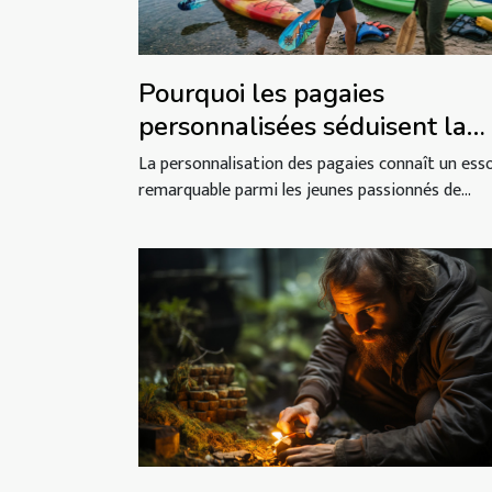
Pourquoi les pagaies
personnalisées séduisent la
nouvelle génération de
La personnalisation des pagaies connaît un ess
kayakistes
remarquable parmi les jeunes passionnés de...