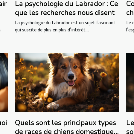
air
La psychologie du Labrador : Ce
Co
que les recherches nous disent
ch
ge
La psychologie du Labrador est un sujet fascinant
Le 
à
qui suscite de plus en plus d’intérêt....
l’e
uoi
Quels sont les principaux types
Le
de races de chiens domestiques
so