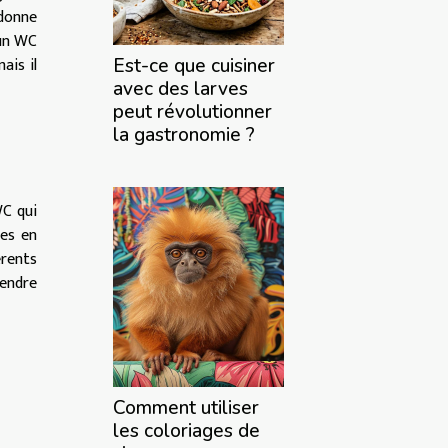
 donne
 un WC
ais il
Est-ce que cuisiner
avec des larves
peut révolutionner
la gastronomie ?
WC qui
des en
érents
rendre
Comment utiliser
les coloriages de