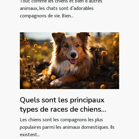
Tout comme les chiens et bien d’autres
animaux, les chats sont d’adorables
compagnons de vie. Bien...
Quels sont les principaux
types de races de chiens
domestiques ?
Les chiens sont les compagnons les plus
populaires parmi les animaux domestiques. Ils
existent...