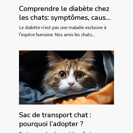
Comprendre le diabète chez
les chats: symptômes, causes
et gestion de l'alimentation
Le diabète n’est pas une maladie exclusive à
l’espèce humaine. Nos amis les chats...
Sac de transport chat :
pourquoi l’adopter ?