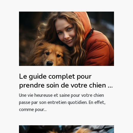
Le guide complet pour
prendre soin de votre chien :
Conseils et astuces pour une
Une vie heureuse et saine pour votre chien
vie heureuse et saine
passe par son entretien quotidien. En effet,
comme pour...