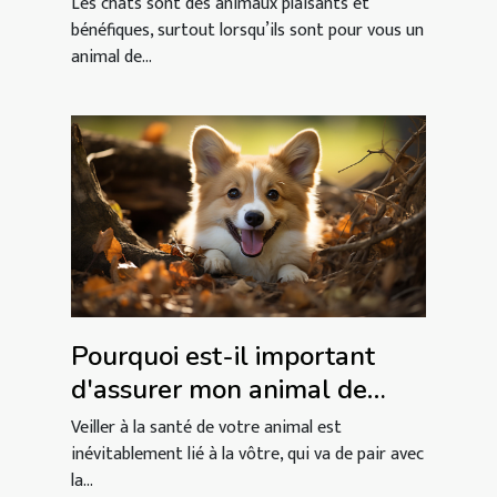
Les chats sont des animaux plaisants et
bénéfiques, surtout lorsqu’ils sont pour vous un
animal de...
Pourquoi est-il important
d'assurer mon animal de
compagnie ?
Veiller à la santé de votre animal est
inévitablement lié à la vôtre, qui va de pair avec
la...