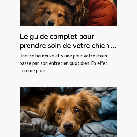
Le guide complet pour
prendre soin de votre chien :
Conseils et astuces pour une
Une vie heureuse et saine pour votre chien
vie heureuse et saine
passe par son entretien quotidien. En effet,
comme pour...